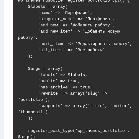
wp_themes_rusobyie_register_portfolio_cpt() {

    $labels = array(

        'name' => 'Портфолио',

        'singular_name' => 'Портфолио',

        'add_new' => 'Добавить работу',

        'add_new_item' => 'Добавить новую 
работу',

        'edit_item' => 'Редактировать работу',

        'all_items' => 'Все работы'

    );

    $args = array(

        'labels' => $labels,

        'public' => true,

        'has_archive' => true,

        'rewrite' => array('slug' => 
'portfolio'),

        'supports' => array('title', 'editor', 
'thumbnail')

    );

    register_post_type('wp_themes_portfolio', 
$args);
