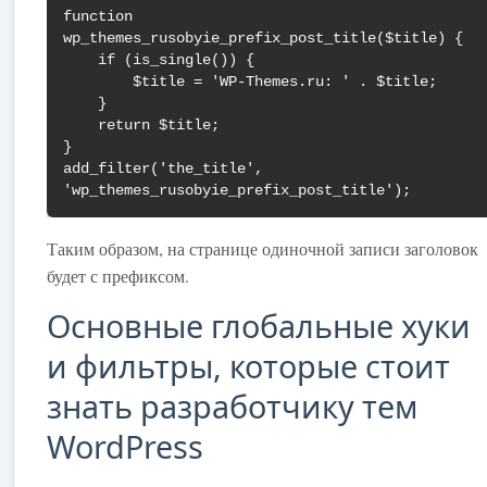
function 
wp_themes_rusobyie_prefix_post_title($title) {

    if (is_single()) {

        $title = 'WP-Themes.ru: ' . $title;

    }

    return $title;

}

add_filter('the_title', 
'wp_themes_rusobyie_prefix_post_title');
Таким образом, на странице одиночной записи заголовок
будет с префиксом.
Основные глобальные хуки
и фильтры, которые стоит
знать разработчику тем
WordPress