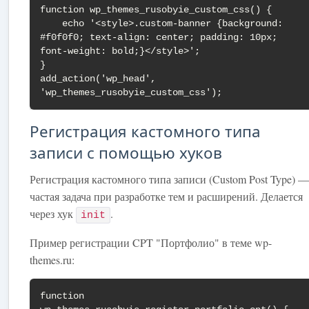
function wp_themes_rusobyie_custom_css() {

    echo '<style>.custom-banner {background: 
#f0f0f0; text-align: center; padding: 10px; 
font-weight: bold;}</style>';

}

add_action('wp_head', 
'wp_themes_rusobyie_custom_css');
Регистрация кастомного типа
записи с помощью хуков
Регистрация кастомного типа записи (Custom Post Type) —
частая задача при разработке тем и расширений. Делается
через хук
.
init
Пример регистрации CPT "Портфолио" в теме wp-
themes.ru:
function 