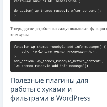
кастомный блок от WP Themes</div>';

do_action('wp_themes_rusobyie_after_content');

}
Теперь другие разработчики смогут подключать функции 
этим хукам:
function wp_themes_rusobyie_add_info_message() {

    echo '<p>Дополнительная информация</p>';

}

add_action('wp_themes_rusobyie_before_content', 
'wp_themes_rusobyie_add_info_message');
Полезные плагины для
работы с хуками и
фильтрами в WordPress