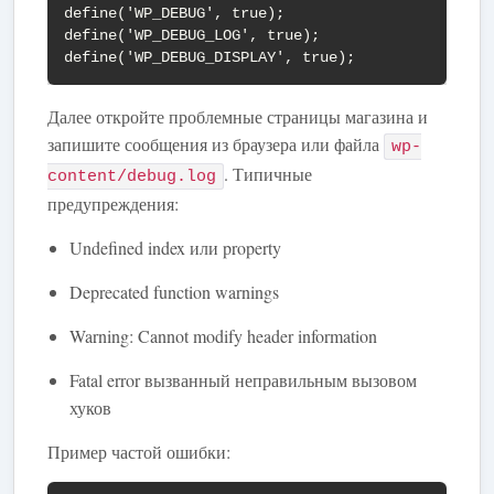
define('WP_DEBUG', true);

define('WP_DEBUG_LOG', true);

define('WP_DEBUG_DISPLAY', true);
Далее откройте проблемные страницы магазина и
запишите сообщения из браузера или файла
wp-
. Типичные
content/debug.log
предупреждения:
Undefined index или property
Deprecated function warnings
Warning: Cannot modify header information
Fatal error вызванный неправильным вызовом
хуков
Пример частой ошибки: