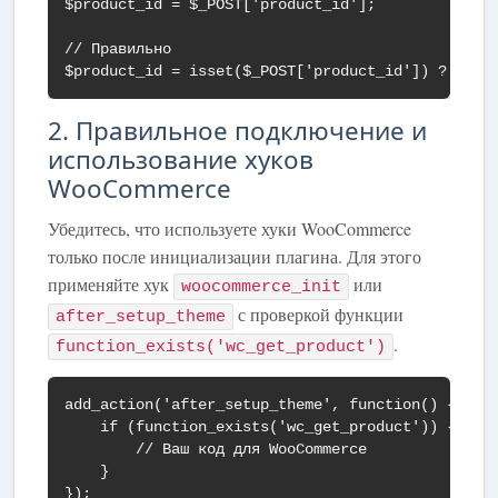
$product_id = $_POST['product_id'];

// Правильно

$product_id = isset($_POST['product_id']) ? sani
2. Правильное подключение и
использование хуков
WooCommerce
Убедитесь, что используете хуки WooCommerce
только после инициализации плагина. Для этого
применяйте хук
или
woocommerce_init
с проверкой функции
after_setup_theme
.
function_exists('wc_get_product')
add_action('after_setup_theme', function() {

    if (function_exists('wc_get_product')) {

        // Ваш код для WooCommerce

    }

});