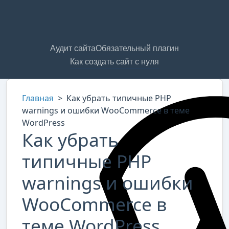
Аудит сайта
Обязательный плагин
Как создать сайт с нуля
Главная
>
Как убрать типичные PHP
warnings и ошибки WooCommerce в теме
WordPress
Как убрать
типичные PHP
warnings и ошибки
WooCommerce в
теме WordPress