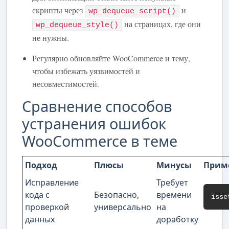
скрипты через
и
wp_dequeue_script()
на страницах, где они
wp_dequeue_style()
не нужны.
Регулярно обновляйте WooCommerce и тему,
чтобы избежать уязвимостей и
несовместимостей.
Сравнение способов
устранения ошибок
WooCommerce в теме
Подход
Плюсы
Минусы
Прим
Исправление
Требует
кода с
Безопасно,
времени
isse
проверкой
универсально
на
данных
доработку