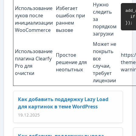
Нужно
Использование
Избегает
add_
следить
хуков после
ошибок при
  if
за
инициализации
раннем
});
порядком
WooCommerce
вызове
загрузки
Может не
Использование
покрыть
Простое
https:
плагина Clearfy
все
решение для
theme
Pro для
случаи,
неопытных
warni
очистки
требует
лицензии
Как добавить поддержку Lazy Load
для картинок в теме WordPress
19.12.2025