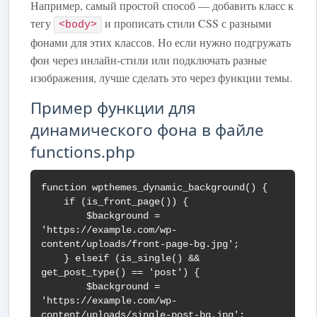
Например, самый простой способ — добавить класс к
тегу
и прописать стили CSS с разными
<body>
фонами для этих классов. Но если нужно подгружать
фон через инлайн-стили или подключать разные
изображения, лучше сделать это через функции темы.
Пример функции для
динамического фона в файле
functions.php
function wpthemes_dynamic_background() {

    if (is_front_page()) {

        $background = 
'https://example.com/wp-
content/uploads/front-page-bg.jpg';

    } elseif (is_single() && 
get_post_type() == 'post') {

        $background = 
'https://example.com/wp-
content/uploads/single-post-bg.jpg';
