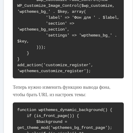
WP_Customize_Image_Control($wp_customize, 
'wpthemes_bg_' . $key, array(

            'label' => 'Фон для ' . $label,

            'section' => 
'wpthemes_bg_section',

            'settings' => 'wpthemes_bg_' . 
$key,

        )));

    }

}

add_action('customize_register', 
'wpthemes_customize_register');
Теперь нужно изменить функцию вывода фона,
чтобы брать URL из настроек темы:
function wpthemes_dynamic_background() {

    if (is_front_page()) {

        $background = 
get_theme_mod('wpthemes_bg_front_page');
