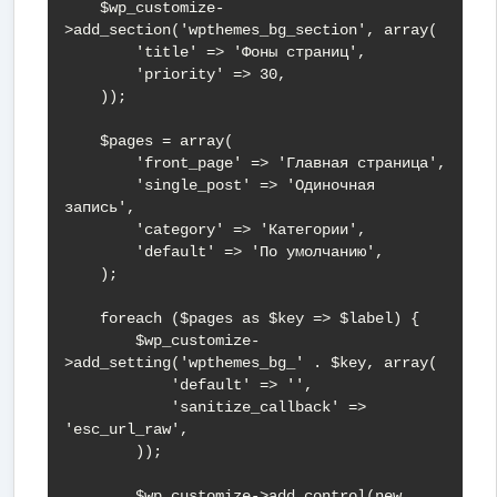
    $wp_customize-
>add_section('wpthemes_bg_section', array(

        'title' => 'Фоны страниц',

        'priority' => 30,

    ));

    $pages = array(

        'front_page' => 'Главная страница',

        'single_post' => 'Одиночная 
запись',

        'category' => 'Категории',

        'default' => 'По умолчанию',

    );

    foreach ($pages as $key => $label) {

        $wp_customize-
>add_setting('wpthemes_bg_' . $key, array(

            'default' => '',

            'sanitize_callback' => 
'esc_url_raw',

        ));

        $wp_customize->add_control(new 