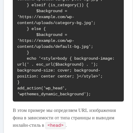
    } elseif (is_category()) {

        $background = 
'https://example.com/wp-
content/uploads/category-bg.jpg';

    } else {

        $background = 
'https://example.com/wp-
content/uploads/default-bg.jpg';

    }

    echo '<style>body { background-image: 
url(' . esc_url($background) . '); 
background-size: cover; background-
position: center center; }</style>';

}

add_action('wp_head', 
'wpthemes_dynamic_background');
В этом примере мы определяем URL изображения
фона в зависимости от типа страницы и выводим
инлайн-стиль в
.
<head>