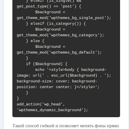
    } elseif (is_single() && 
get_post_type() == 'post') {

        $background = 
get_theme_mod('wpthemes_bg_single_post');

    } elseif (is_category()) {

        $background = 
get_theme_mod('wpthemes_bg_category');

    } else {

        $background = 
get_theme_mod('wpthemes_bg_default');

    }

    if ($background) {

        echo '<style>body { background-
image: url(' . esc_url($background) . '); 
background-size: cover; background-
position: center center; }</style>';

    }

}

add_action('wp_head', 
'wpthemes_dynamic_background');
Такой способ гибкий и позволяет менять фоны прямо