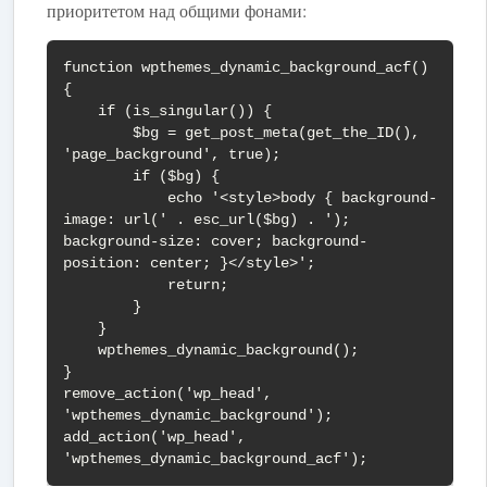
приоритетом над общими фонами:
function wpthemes_dynamic_background_acf() 
{

    if (is_singular()) {

        $bg = get_post_meta(get_the_ID(), 
'page_background', true);

        if ($bg) {

            echo '<style>body { background-
image: url(' . esc_url($bg) . '); 
background-size: cover; background-
position: center; }</style>';

            return;

        }

    }

    wpthemes_dynamic_background();

}

remove_action('wp_head', 
'wpthemes_dynamic_background');

add_action('wp_head', 
'wpthemes_dynamic_background_acf');