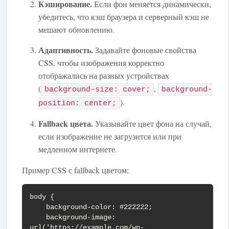
Кэширование.
Если фон меняется динамически,
убедитесь, что кэш браузера и серверный кэш не
мешают обновлению.
Адаптивность.
Задавайте фоновые свойства
CSS, чтобы изображения корректно
отображались на разных устройствах
(
,
background-size: cover;
background-
).
position: center;
Fallback цвета.
Указывайте цвет фона на случай,
если изображение не загрузится или при
медленном интернете.
Пример CSS с fallback цветом:
body {

    background-color: #222222;

    background-image: 
url('https://example.com/wp-