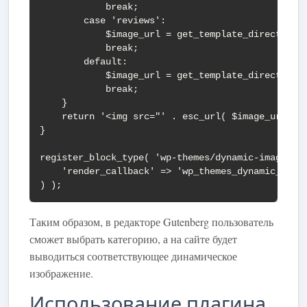
            break;

        case 'reviews':

            $image_url = get_template_directory_u
            break;

        default:

            $image_url = get_template_directory_u
            break;

    }

    return '<img src="' . esc_url( $image_url ) .
}

register_block_type( 'wp-themes/dynamic-image', a
    'render_callback' => 'wp_themes_dynamic_image
) );
Таким образом, в редакторе Gutenberg пользователь
сможет выбрать категорию, а на сайте будет
выводиться соответствующее динамическое
изображение.
Использование плагина