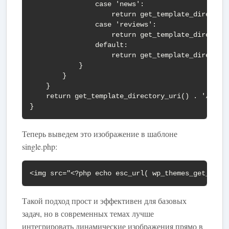
                case 'news':

                    return get_template_directory
                case 'reviews':

                    return get_template_directory
                default:

                    return get_template_directory
            }

        }

    }

    return get_template_directory_uri() . '/image
}
Теперь выведем это изображение в шаблоне
single.php:
<img src="<?php echo esc_url( wp_themes_get_dyna
Такой подход прост и эффективен для базовых
задач, но в современных темах лучше
интегрировать динамические изображения прямо в