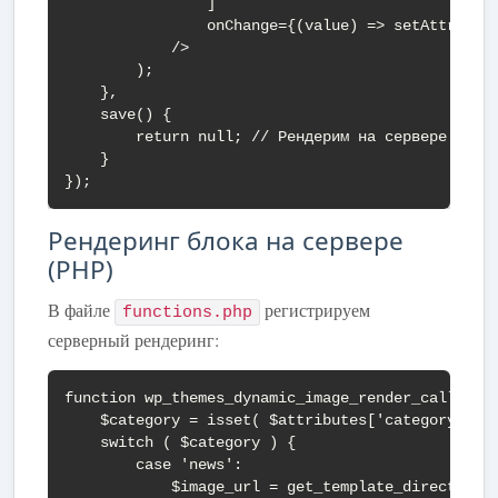
                ]

                onChange={(value) => setAttribute
            />

        );

    },

    save() {

        return null; // Рендерим на сервере

    }

});
Рендеринг блока на сервере
(PHP)
В файле
регистрируем
functions.php
серверный рендеринг:
function wp_themes_dynamic_image_render_callback(
    $category = isset( $attributes['category'] ) 
    switch ( $category ) {

        case 'news':

            $image_url = get_template_directory_u