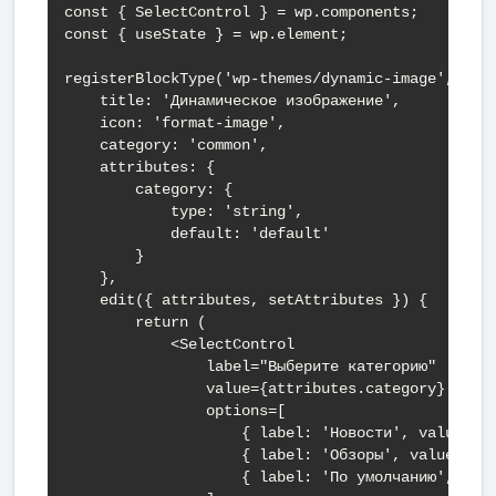
const { SelectControl } = wp.components;

const { useState } = wp.element;

registerBlockType('wp-themes/dynamic-image', {

    title: 'Динамическое изображение',

    icon: 'format-image',

    category: 'common',

    attributes: {

        category: {

            type: 'string',

            default: 'default'

        }

    },

    edit({ attributes, setAttributes }) {

        return (

            <SelectControl

                label="Выберите категорию"

                value={attributes.category}

                options=[

                    { label: 'Новости', value: 'n
                    { label: 'Обзоры', value: 're
                    { label: 'По умолчанию', valu