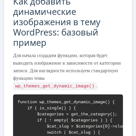
Как добавить
динамические
изображения в тему
WordPress: базовый
пример
Для начала создадим функцию, которая будет
выводить изображение в зависимости от категории
записи. Для наглядности используем стандартную
функцию темы
.
wp_themes_get_dynamic_image()
function wp_themes_get_dynamic_image() {

    if ( is_single() ) {

        $categories = get_the_category();

        if ( ! empty( $categories ) ) {

            $cat_slug = $categories[0]->slug;

            switch ( $cat_slug ) {
