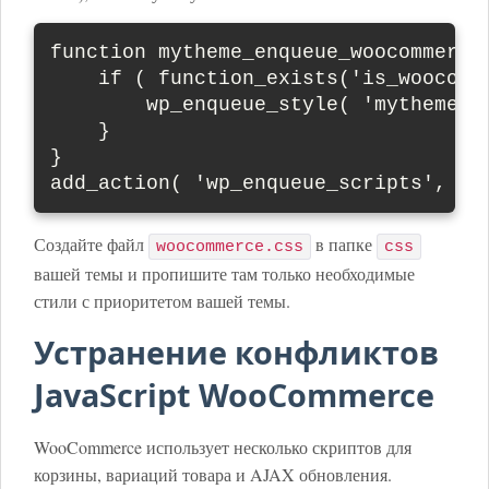
function mytheme_enqueue_woocommerce_
    if ( function_exists('is_woocomme
        wp_enqueue_style( 'mytheme-w
    }

}

add_action( 'wp_enqueue_scripts', 'm
Создайте файл
в папке
woocommerce.css
css
вашей темы и пропишите там только необходимые
стили с приоритетом вашей темы.
Устранение конфликтов
JavaScript WooCommerce
WooCommerce использует несколько скриптов для
корзины, вариаций товара и AJAX обновления.