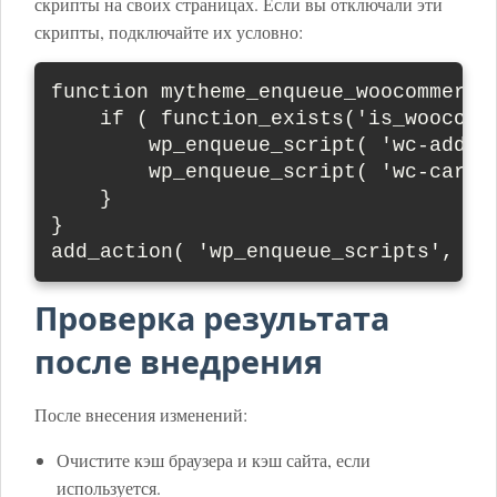
скрипты на своих страницах. Если вы отключали эти
скрипты, подключайте их условно:
function mytheme_enqueue_woocommerce_
    if ( function_exists('is_woocomme
        wp_enqueue_script( 'wc-add-to
        wp_enqueue_script( 'wc-cart-f
    }

}

add_action( 'wp_enqueue_scripts', 'm
Проверка результата
после внедрения
После внесения изменений:
Очистите кэш браузера и кэш сайта, если
используется.