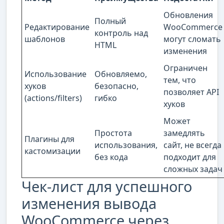
Обновления
Полный
Редактирование
WooCommerce
контроль над
шаблонов
могут сломать
HTML
изменения
Ограничен
Использование
Обновляемо,
тем, что
хуков
безопасно,
позволяет API
(actions/filters)
гибко
хуков
Может
Простота
замедлять
Плагины для
использования,
сайт, не всегда
кастомизации
без кода
подходит для
сложных задач
Чек-лист для успешного
изменения вывода
WooCommerce через